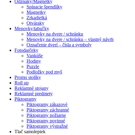
Odznaky/Magnetky
Spínacie špendlíky
Magnetky
Zrkadielká
Otváraky
Menovky/tabuľky
Menovky na dvere / schránku
Menovky na dvere / schránku – vlastný návrh
Označenie dverí – čísla a symboly
Fotodarčeky
Vankúše
Hodiny
Puzzle
Podložky pod myš
Promo stolíky
Roll up
Reklamné stojany
Reklamné predmety
Piktogramy
Piktogramy zákazové
Piktogramy záchranné
Piktogramy požiarne
Piktogramy povinné
Piktogramy výstražné
Tlač samolepiek