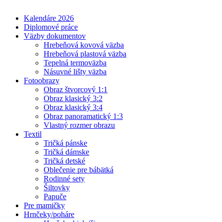
Kalendáre 2026
Diplomové práce
Väzby dokumentov
Hrebeňová kovová väzba
Hrebeňová plastová väzba
Tepelná termoväzba
Násuvné lišty väzba
Fotoobrazy
Obraz štvorcový 1:1
Obraz klasický 3:2
Obraz klasický 3:4
Obraz panoramatický 1:3
Vlastný rozmer obrazu
Textil
Tričká pánske
Tričká dámske
Tričká detské
Oblečenie pre bábätká
Rodinné sety
Šiltovky
Papuče
Pre mamičky
Hrnčeky/poháre