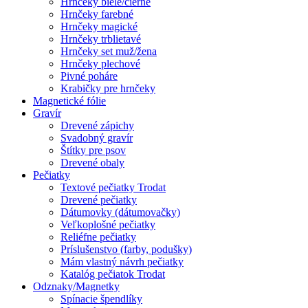
Hrnčeky biele/čierne
Hrnčeky farebné
Hrnčeky magické
Hrnčeky trblietavé
Hrnčeky set muž/žena
Hrnčeky plechové
Pivné poháre
Krabičky pre hrnčeky
Magnetické fólie
Gravír
Drevené zápichy
Svadobný gravír
Štítky pre psov
Drevené obaly
Pečiatky
Textové pečiatky Trodat
Drevené pečiatky
Dátumovky (dátumovačky)
Veľkoplošné pečiatky
Reliéfne pečiatky
Príslušenstvo (farby, podušky)
Mám vlastný návrh pečiatky
Katalóg pečiatok Trodat
Odznaky/Magnetky
Spínacie špendlíky