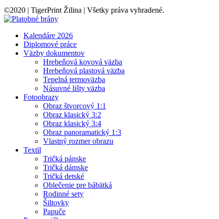
©2020 | TigerPrint Žilina | Všetky práva vyhradené.
Kalendáre 2026
Diplomové práce
Väzby dokumentov
Hrebeňová kovová väzba
Hrebeňová plastová väzba
Tepelná termoväzba
Násuvné lišty väzba
Fotoobrazy
Obraz štvorcový 1:1
Obraz klasický 3:2
Obraz klasický 3:4
Obraz panoramatický 1:3
Vlastný rozmer obrazu
Textil
Tričká pánske
Tričká dámske
Tričká detské
Oblečenie pre bábätká
Rodinné sety
Šiltovky
Papuče