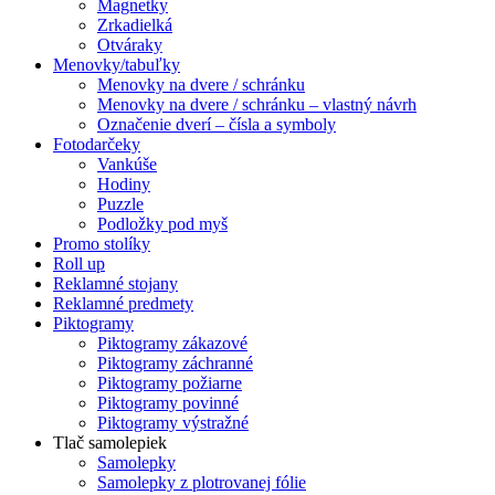
Magnetky
Zrkadielká
Otváraky
Menovky/tabuľky
Menovky na dvere / schránku
Menovky na dvere / schránku – vlastný návrh
Označenie dverí – čísla a symboly
Fotodarčeky
Vankúše
Hodiny
Puzzle
Podložky pod myš
Promo stolíky
Roll up
Reklamné stojany
Reklamné predmety
Piktogramy
Piktogramy zákazové
Piktogramy záchranné
Piktogramy požiarne
Piktogramy povinné
Piktogramy výstražné
Tlač samolepiek
Samolepky
Samolepky z plotrovanej fólie