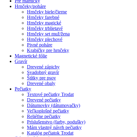
Pre mamičky
Hrnčeky/poháre
Hrnčeky biele/čierne
Hrnčeky farebné
Hrnčeky magické
Hrnčeky trblietavé
Hrnčeky set muž/žena
Hrnčeky plechové
Pivné poháre
Krabičky pre hrnčeky
Magnetické fólie
Gravír
Drevené zápichy
Svadobný gravír
Štítky pre psov
Drevené obaly
Pečiatky
Textové pečiatky Trodat
Drevené pečiatky
Dátumovky (dátumovačky)
Veľkoplošné pečiatky
Reliéfne pečiatky
Príslušenstvo (farby, podušky)
Mám vlastný návrh pečiatky
Katalóg pečiatok Trodat