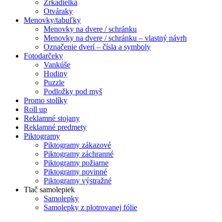
Zrkadielká
Otváraky
Menovky/tabuľky
Menovky na dvere / schránku
Menovky na dvere / schránku – vlastný návrh
Označenie dverí – čísla a symboly
Fotodarčeky
Vankúše
Hodiny
Puzzle
Podložky pod myš
Promo stolíky
Roll up
Reklamné stojany
Reklamné predmety
Piktogramy
Piktogramy zákazové
Piktogramy záchranné
Piktogramy požiarne
Piktogramy povinné
Piktogramy výstražné
Tlač samolepiek
Samolepky
Samolepky z plotrovanej fólie