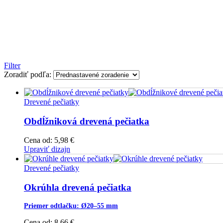
Filter
Zoradiť podľa:
Drevené pečiatky
Obdĺžniková drevená pečiatka
Cena od:
5,98
€
Upraviť dizajn
Drevené pečiatky
Okrúhla drevená pečiatka
Priemer odtlačku: Ø20–55 mm
Cena od:
8,66
€