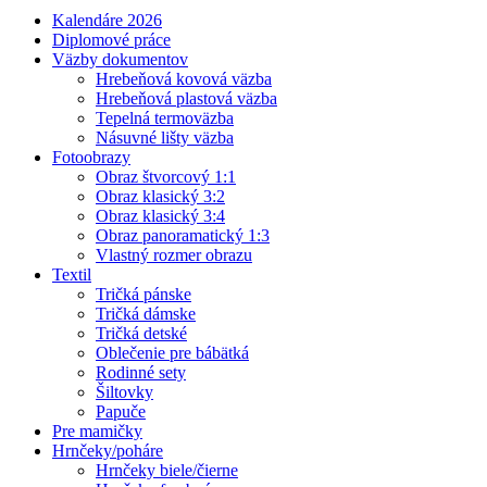
Kalendáre 2026
Diplomové práce
Väzby dokumentov
Hrebeňová kovová väzba
Hrebeňová plastová väzba
Tepelná termoväzba
Násuvné lišty väzba
Fotoobrazy
Obraz štvorcový 1:1
Obraz klasický 3:2
Obraz klasický 3:4
Obraz panoramatický 1:3
Vlastný rozmer obrazu
Textil
Tričká pánske
Tričká dámske
Tričká detské
Oblečenie pre bábätká
Rodinné sety
Šiltovky
Papuče
Pre mamičky
Hrnčeky/poháre
Hrnčeky biele/čierne