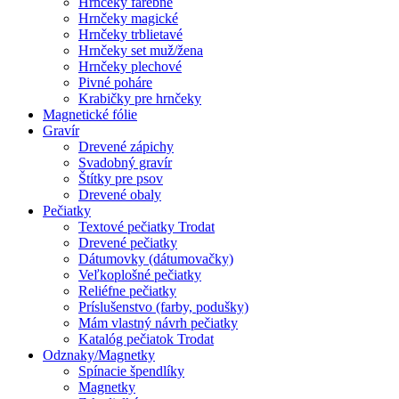
Hrnčeky farebné
Hrnčeky magické
Hrnčeky trblietavé
Hrnčeky set muž/žena
Hrnčeky plechové
Pivné poháre
Krabičky pre hrnčeky
Magnetické fólie
Gravír
Drevené zápichy
Svadobný gravír
Štítky pre psov
Drevené obaly
Pečiatky
Textové pečiatky Trodat
Drevené pečiatky
Dátumovky (dátumovačky)
Veľkoplošné pečiatky
Reliéfne pečiatky
Príslušenstvo (farby, podušky)
Mám vlastný návrh pečiatky
Katalóg pečiatok Trodat
Odznaky/Magnetky
Spínacie špendlíky
Magnetky