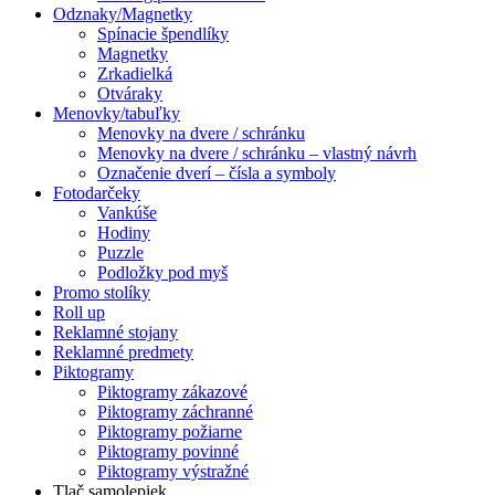
Odznaky/Magnetky
Spínacie špendlíky
Magnetky
Zrkadielká
Otváraky
Menovky/tabuľky
Menovky na dvere / schránku
Menovky na dvere / schránku – vlastný návrh
Označenie dverí – čísla a symboly
Fotodarčeky
Vankúše
Hodiny
Puzzle
Podložky pod myš
Promo stolíky
Roll up
Reklamné stojany
Reklamné predmety
Piktogramy
Piktogramy zákazové
Piktogramy záchranné
Piktogramy požiarne
Piktogramy povinné
Piktogramy výstražné
Tlač samolepiek