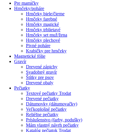
Pre mamičky
Hrnčeky/poháre
Hrnčeky biele/čierne
Hrnčeky farebné
Hrnčeky magické
Hrnčeky trblietavé
Hrnčeky set muž/žena
Hrnčeky plechové
Pivné poháre
Krabičky pre hrnčeky
Magnetické fólie
Gravír
Drevené zápichy
Svadobný gravír
Štítky pre psov
Drevené obaly
Pečiatky
Textové pečiatky Trodat
Drevené pečiatky
Dátumovky (dátumovačky)
Veľkoplošné pečiatky
Reliéfne pečiatky
Príslušenstvo (farby, podušky)
Mám vlastný návrh pečiatky
Katalóg pečiatok Trodat