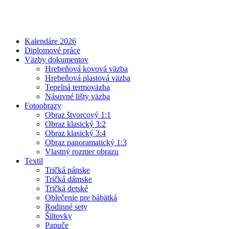
Kalendáre 2026
Diplomové práce
Väzby dokumentov
Hrebeňová kovová väzba
Hrebeňová plastová väzba
Tepelná termoväzba
Násuvné lišty väzba
Fotoobrazy
Obraz štvorcový 1:1
Obraz klasický 3:2
Obraz klasický 3:4
Obraz panoramatický 1:3
Vlastný rozmer obrazu
Textil
Tričká pánske
Tričká dámske
Tričká detské
Oblečenie pre bábätká
Rodinné sety
Šiltovky
Papuče