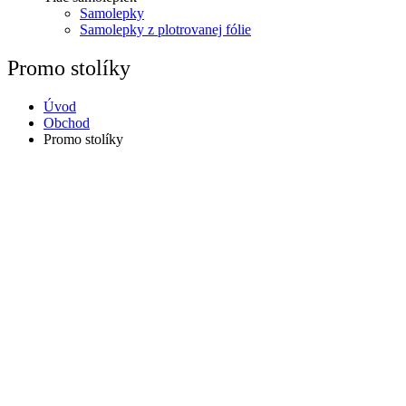
Samolepky
Samolepky z plotrovanej fólie
Promo stolíky
Úvod
Obchod
Promo stolíky