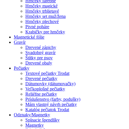
Hrnčeky farebné
Hrnčeky magické
Hrnčeky trblietavé
Hrnčeky set muž/žena
Hrnčeky plechové
Pivné poháre
Krabičky pre hrnčeky
Magnetické fólie
Gravír
Drevené zápichy
Svadobný gravír
Štítky pre psov
Drevené obaly
Pečiatky
Textové pečiatky Trodat
Drevené pečiatky
Dátumovky (dátumovačky)
Veľkoplošné pečiatky
Reliéfne pečiatky
Príslušenstvo (farby, podušky)
Mám vlastný návrh pečiatky
Katalóg pečiatok Trodat
Odznaky/Magnetky
Spínacie špendlíky
Magnetky