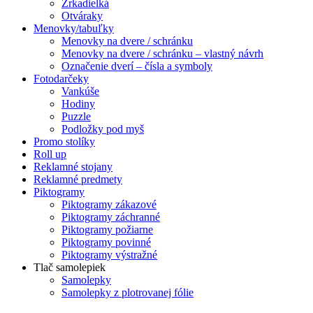
Zrkadielká
Otváraky
Menovky/tabuľky
Menovky na dvere / schránku
Menovky na dvere / schránku – vlastný návrh
Označenie dverí – čísla a symboly
Fotodarčeky
Vankúše
Hodiny
Puzzle
Podložky pod myš
Promo stolíky
Roll up
Reklamné stojany
Reklamné predmety
Piktogramy
Piktogramy zákazové
Piktogramy záchranné
Piktogramy požiarne
Piktogramy povinné
Piktogramy výstražné
Tlač samolepiek
Samolepky
Samolepky z plotrovanej fólie