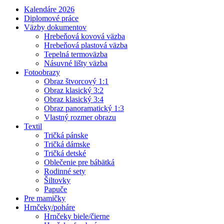
Kalendáre 2026
Diplomové práce
Väzby dokumentov
Hrebeňová kovová väzba
Hrebeňová plastová väzba
Tepelná termoväzba
Násuvné lišty väzba
Fotoobrazy
Obraz štvorcový 1:1
Obraz klasický 3:2
Obraz klasický 3:4
Obraz panoramatický 1:3
Vlastný rozmer obrazu
Textil
Tričká pánske
Tričká dámske
Tričká detské
Oblečenie pre bábätká
Rodinné sety
Šiltovky
Papuče
Pre mamičky
Hrnčeky/poháre
Hrnčeky biele/čierne