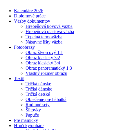
Kalendáre 2026
Diplomové práce
Väzby dokumentov
Hrebeňová kovová väzba
Hrebeňová plastová väzba
Tepelná termoväzba
Násuvné lišty väzba
Fotoobrazy
Obraz štvorcový 1:1
Obraz klasický 3:2
Obraz klasický 3:4
Obraz panoramatický 1:3
Vlastný rozmer obrazu
Textil
Tričká pánske
Tričká dámske
Tričká detské
Oblečenie pre bábätká
Rodinné sety
Šiltovky
Papuče
Pre mamičky
Hrnčeky/poháre