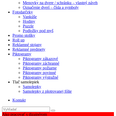
Menovky na dvere / schránku – vlastný návrh
Označenie dverí – čísla a symboly
Fotodarčeky
Vankúše
Hodiny
Puzzle
Podložky pod myš
Promo stolíky
Roll up
Reklamné stojany
Reklamné predmety
Piktogramy
Piktogramy zákazové
Piktogramy záchranné
Piktogramy požiarne
Piktogramy povinné
Piktogramy výstražné
Tlač samolepiek
Samolepky
Samolepky z plotrovanej fólie
Kontakt
Ako pracovať s dizajnérom