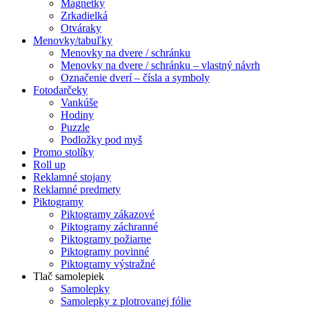
Magnetky
Zrkadielká
Otváraky
Menovky/tabuľky
Menovky na dvere / schránku
Menovky na dvere / schránku – vlastný návrh
Označenie dverí – čísla a symboly
Fotodarčeky
Vankúše
Hodiny
Puzzle
Podložky pod myš
Promo stolíky
Roll up
Reklamné stojany
Reklamné predmety
Piktogramy
Piktogramy zákazové
Piktogramy záchranné
Piktogramy požiarne
Piktogramy povinné
Piktogramy výstražné
Tlač samolepiek
Samolepky
Samolepky z plotrovanej fólie