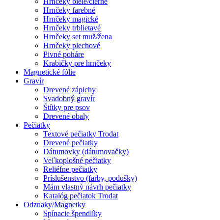
Hrnčeky biele/čierne
Hrnčeky farebné
Hrnčeky magické
Hrnčeky trblietavé
Hrnčeky set muž/žena
Hrnčeky plechové
Pivné poháre
Krabičky pre hrnčeky
Magnetické fólie
Gravír
Drevené zápichy
Svadobný gravír
Štítky pre psov
Drevené obaly
Pečiatky
Textové pečiatky Trodat
Drevené pečiatky
Dátumovky (dátumovačky)
Veľkoplošné pečiatky
Reliéfne pečiatky
Príslušenstvo (farby, podušky)
Mám vlastný návrh pečiatky
Katalóg pečiatok Trodat
Odznaky/Magnetky
Spínacie špendlíky