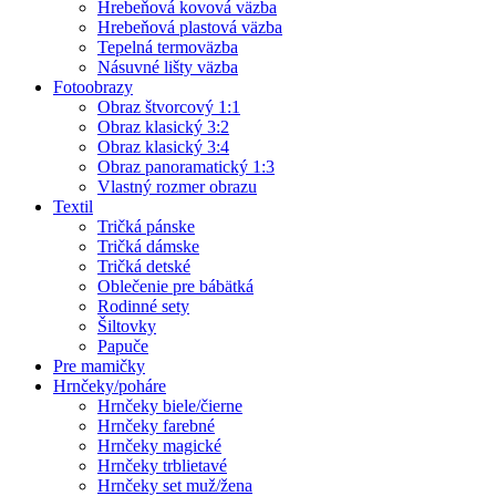
Hrebeňová kovová väzba
Hrebeňová plastová väzba
Tepelná termoväzba
Násuvné lišty väzba
Fotoobrazy
Obraz štvorcový 1:1
Obraz klasický 3:2
Obraz klasický 3:4
Obraz panoramatický 1:3
Vlastný rozmer obrazu
Textil
Tričká pánske
Tričká dámske
Tričká detské
Oblečenie pre bábätká
Rodinné sety
Šiltovky
Papuče
Pre mamičky
Hrnčeky/poháre
Hrnčeky biele/čierne
Hrnčeky farebné
Hrnčeky magické
Hrnčeky trblietavé
Hrnčeky set muž/žena