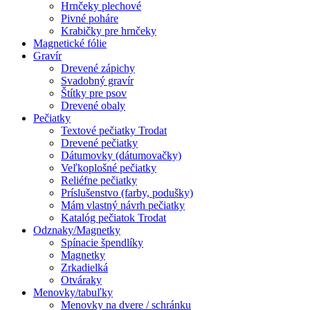
Hrnčeky plechové
Pivné poháre
Krabičky pre hrnčeky
Magnetické fólie
Gravír
Drevené zápichy
Svadobný gravír
Štítky pre psov
Drevené obaly
Pečiatky
Textové pečiatky Trodat
Drevené pečiatky
Dátumovky (dátumovačky)
Veľkoplošné pečiatky
Reliéfne pečiatky
Príslušenstvo (farby, podušky)
Mám vlastný návrh pečiatky
Katalóg pečiatok Trodat
Odznaky/Magnetky
Spínacie špendlíky
Magnetky
Zrkadielká
Otváraky
Menovky/tabuľky
Menovky na dvere / schránku