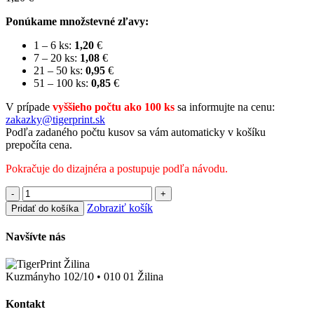
Ponúkame množstevné zľavy:
1 – 6 ks:
1,20
€
7 – 20 ks:
1,08
€
21 – 50 ks:
0,95
€
51 – 100 ks:
0,85
€
V prípade
vyššieho počtu ako 100 ks
sa informujte na cenu:
zakazky@tigerprint.sk
Podľa zadaného počtu kusov sa vám automaticky v košíku
prepočíta cena.
Pokračuje do dizajnéra a postupuje podľa návodu.
-
+
Zobraziť košík
Pridať do košíka
Navšívte nás
Kuzmányho 102/10 • 010 01 Žilina
Kontakt