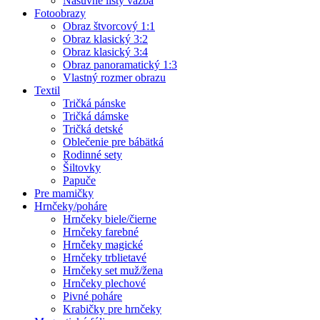
Násuvné lišty väzba
Fotoobrazy
Obraz štvorcový 1:1
Obraz klasický 3:2
Obraz klasický 3:4
Obraz panoramatický 1:3
Vlastný rozmer obrazu
Textil
Tričká pánske
Tričká dámske
Tričká detské
Oblečenie pre bábätká
Rodinné sety
Šiltovky
Papuče
Pre mamičky
Hrnčeky/poháre
Hrnčeky biele/čierne
Hrnčeky farebné
Hrnčeky magické
Hrnčeky trblietavé
Hrnčeky set muž/žena
Hrnčeky plechové
Pivné poháre
Krabičky pre hrnčeky