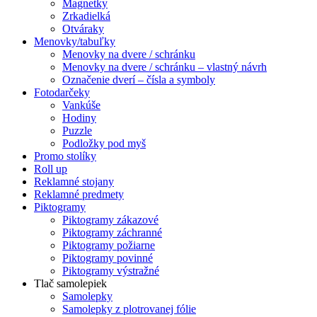
Magnetky
Zrkadielká
Otváraky
Menovky/tabuľky
Menovky na dvere / schránku
Menovky na dvere / schránku – vlastný návrh
Označenie dverí – čísla a symboly
Fotodarčeky
Vankúše
Hodiny
Puzzle
Podložky pod myš
Promo stolíky
Roll up
Reklamné stojany
Reklamné predmety
Piktogramy
Piktogramy zákazové
Piktogramy záchranné
Piktogramy požiarne
Piktogramy povinné
Piktogramy výstražné
Tlač samolepiek
Samolepky
Samolepky z plotrovanej fólie