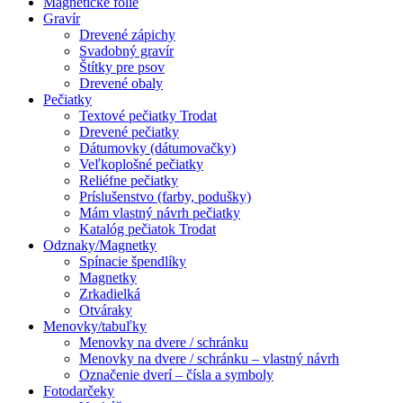
Magnetické fólie
Gravír
Drevené zápichy
Svadobný gravír
Štítky pre psov
Drevené obaly
Pečiatky
Textové pečiatky Trodat
Drevené pečiatky
Dátumovky (dátumovačky)
Veľkoplošné pečiatky
Reliéfne pečiatky
Príslušenstvo (farby, podušky)
Mám vlastný návrh pečiatky
Katalóg pečiatok Trodat
Odznaky/Magnetky
Spínacie špendlíky
Magnetky
Zrkadielká
Otváraky
Menovky/tabuľky
Menovky na dvere / schránku
Menovky na dvere / schránku – vlastný návrh
Označenie dverí – čísla a symboly
Fotodarčeky