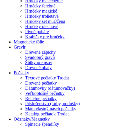
Hrnčeky biele/čierne
Hrnčeky farebné
Hrnčeky magické
Hrnčeky trblietavé
Hrnčeky set muž/žena
Hrnčeky plechové
Pivné poháre
Krabičky pre hrnčeky
Magnetické fólie
Gravír
Drevené zápichy
Svadobný gravír
Štítky pre psov
Drevené obaly
Pečiatky
Textové pečiatky Trodat
Drevené pečiatky
Dátumovky (dátumovačky)
Veľkoplošné pečiatky
Reliéfne pečiatky
Príslušenstvo (farby, podušky)
Mám vlastný návrh pečiatky
Katalóg pečiatok Trodat
Odznaky/Magnetky
Spínacie špendlíky