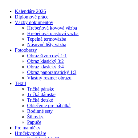
Kalendáre 2026
Diplomové práce
Väzby dokumentov
Hrebeňová kovová väzba
Hrebeňová plastová väzba
Tepelná termoväzba
Násuvné lišty väzba
Fotoobrazy
Obraz štvorcový 1:1
Obraz klasický 3:2
Obraz klasický 3:4
Obraz panoramatický 1:3
Vlastný rozmer obrazu
Textil
Tričká pánske
Tričká dámske
Tričká detské
Oblečenie pre bábätká
Rodinné sety
Šiltovky
Papuče
Pre mamičky
Hrnčeky/poháre