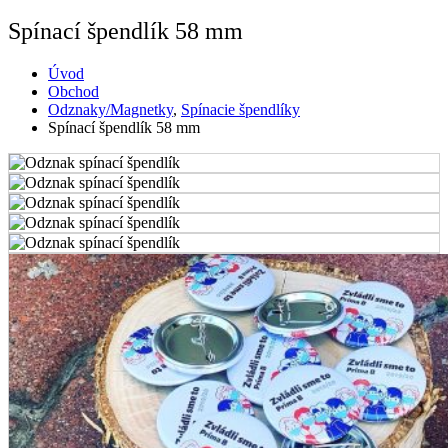
Spínací špendlík 58 mm
Úvod
Obchod
Odznaky/Magnetky
,
Spínacie špendlíky
Spínací špendlík 58 mm