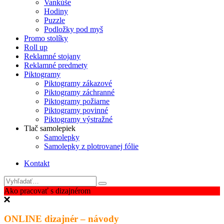
Vankúše
Hodiny
Puzzle
Podložky pod myš
Promo stolíky
Roll up
Reklamné stojany
Reklamné predmety
Piktogramy
Piktogramy zákazové
Piktogramy záchranné
Piktogramy požiarne
Piktogramy povinné
Piktogramy výstražné
Tlač samolepiek
Samolepky
Samolepky z plotrovanej fólie
Kontakt
Ako pracovať s dizajnérom
ONLINE dizajnér – návody