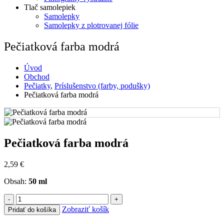
Tlač samolepiek
Samolepky
Samolepky z plotrovanej fólie
Pečiatková farba modrá
Úvod
Obchod
Pečiatky
,
Príslušenstvo (farby, podušky)
Pečiatková farba modrá
Pečiatková farba modrá
2,59
€
Obsah:
50 ml
-
+
Zobraziť košík
Pridať do košíka