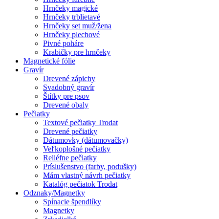
Hrnčeky magické
Hrnčeky trblietavé
Hrnčeky set muž/žena
Hrnčeky plechové
Pivné poháre
Krabičky pre hrnčeky
Magnetické fólie
Gravír
Drevené zápichy
Svadobný gravír
Štítky pre psov
Drevené obaly
Pečiatky
Textové pečiatky Trodat
Drevené pečiatky
Dátumovky (dátumovačky)
Veľkoplošné pečiatky
Reliéfne pečiatky
Príslušenstvo (farby, podušky)
Mám vlastný návrh pečiatky
Katalóg pečiatok Trodat
Odznaky/Magnetky
Spínacie špendlíky
Magnetky