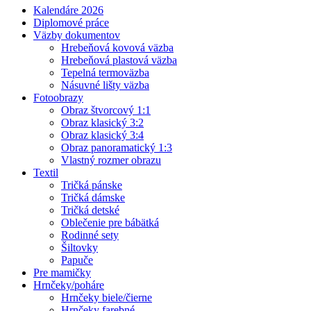
Kalendáre 2026
Diplomové práce
Väzby dokumentov
Hrebeňová kovová väzba
Hrebeňová plastová väzba
Tepelná termoväzba
Násuvné lišty väzba
Fotoobrazy
Obraz štvorcový 1:1
Obraz klasický 3:2
Obraz klasický 3:4
Obraz panoramatický 1:3
Vlastný rozmer obrazu
Textil
Tričká pánske
Tričká dámske
Tričká detské
Oblečenie pre bábätká
Rodinné sety
Šiltovky
Papuče
Pre mamičky
Hrnčeky/poháre
Hrnčeky biele/čierne
Hrnčeky farebné