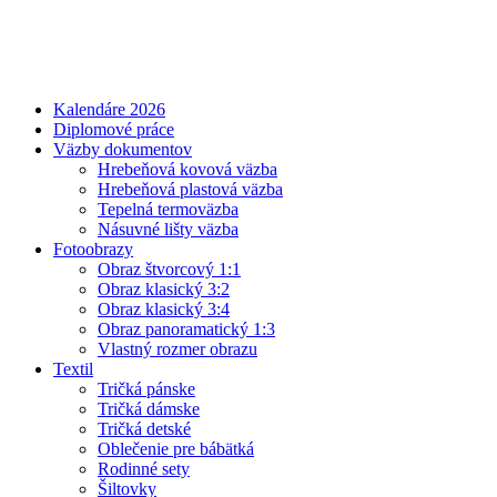
Kalendáre 2026
Diplomové práce
Väzby dokumentov
Hrebeňová kovová väzba
Hrebeňová plastová väzba
Tepelná termoväzba
Násuvné lišty väzba
Fotoobrazy
Obraz štvorcový 1:1
Obraz klasický 3:2
Obraz klasický 3:4
Obraz panoramatický 1:3
Vlastný rozmer obrazu
Textil
Tričká pánske
Tričká dámske
Tričká detské
Oblečenie pre bábätká
Rodinné sety
Šiltovky