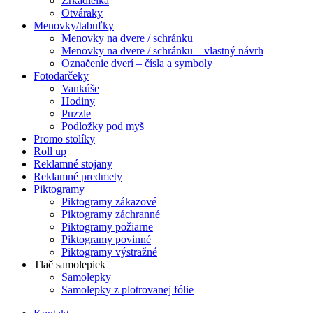
Zrkadielká
Otváraky
Menovky/tabuľky
Menovky na dvere / schránku
Menovky na dvere / schránku – vlastný návrh
Označenie dverí – čísla a symboly
Fotodarčeky
Vankúše
Hodiny
Puzzle
Podložky pod myš
Promo stolíky
Roll up
Reklamné stojany
Reklamné predmety
Piktogramy
Piktogramy zákazové
Piktogramy záchranné
Piktogramy požiarne
Piktogramy povinné
Piktogramy výstražné
Tlač samolepiek
Samolepky
Samolepky z plotrovanej fólie