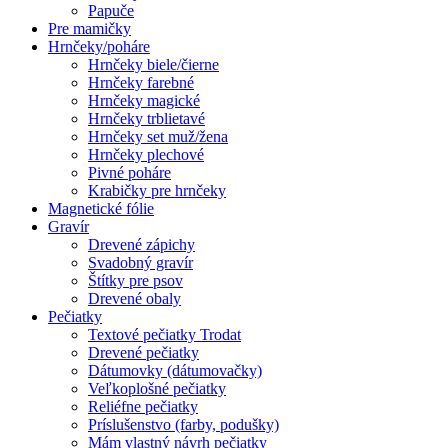
Papuče
Pre mamičky
Hrnčeky/poháre
Hrnčeky biele/čierne
Hrnčeky farebné
Hrnčeky magické
Hrnčeky trblietavé
Hrnčeky set muž/žena
Hrnčeky plechové
Pivné poháre
Krabičky pre hrnčeky
Magnetické fólie
Gravír
Drevené zápichy
Svadobný gravír
Štítky pre psov
Drevené obaly
Pečiatky
Textové pečiatky Trodat
Drevené pečiatky
Dátumovky (dátumovačky)
Veľkoplošné pečiatky
Reliéfne pečiatky
Príslušenstvo (farby, podušky)
Mám vlastný návrh pečiatky