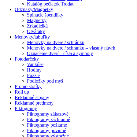
Katalóg pečiatok Trodat
Odznaky/Magnetky
Spínacie špendlíky
Magnetky
Zrkadielká
Otváraky
Menovky/tabuľky
Menovky na dvere / schránku
Menovky na dvere / schránku – vlastný návrh
Označenie dverí – čísla a symboly
Fotodarčeky
Vankúše
Hodiny
Puzzle
Podložky pod myš
Promo stolíky
Roll up
Reklamné stojany
Reklamné predmety
Piktogramy
Piktogramy zákazové
Piktogramy záchranné
Piktogramy požiarne
Piktogramy povinné
Piktogramy výstražné