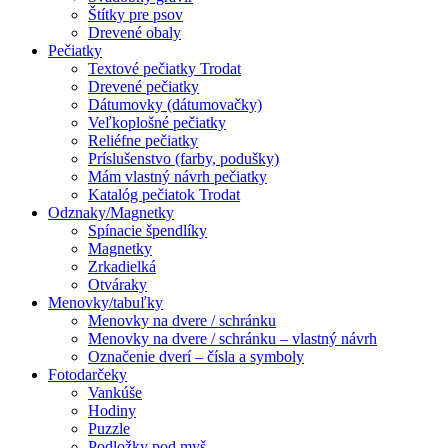
Štítky pre psov
Drevené obaly
Pečiatky
Textové pečiatky Trodat
Drevené pečiatky
Dátumovky (dátumovačky)
Veľkoplošné pečiatky
Reliéfne pečiatky
Príslušenstvo (farby, podušky)
Mám vlastný návrh pečiatky
Katalóg pečiatok Trodat
Odznaky/Magnetky
Spínacie špendlíky
Magnetky
Zrkadielká
Otváraky
Menovky/tabuľky
Menovky na dvere / schránku
Menovky na dvere / schránku – vlastný návrh
Označenie dverí – čísla a symboly
Fotodarčeky
Vankúše
Hodiny
Puzzle
Podložky pod myš