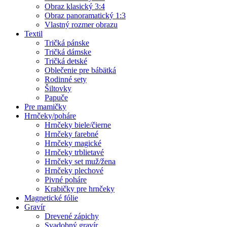
Obraz klasický 3:4
Obraz panoramatický 1:3
Vlastný rozmer obrazu
Textil
Tričká pánske
Tričká dámske
Tričká detské
Oblečenie pre bábätká
Rodinné sety
Šiltovky
Papuče
Pre mamičky
Hrnčeky/poháre
Hrnčeky biele/čierne
Hrnčeky farebné
Hrnčeky magické
Hrnčeky trblietavé
Hrnčeky set muž/žena
Hrnčeky plechové
Pivné poháre
Krabičky pre hrnčeky
Magnetické fólie
Gravír
Drevené zápichy
Svadobný gravír