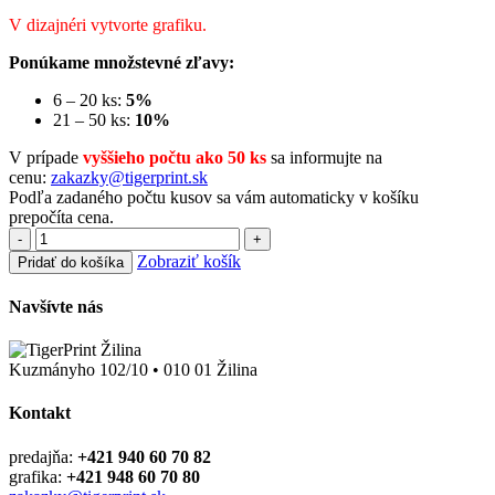
V dizajnéri vytvorte grafiku.
Ponúkame množstevné zľavy:
6 – 20 ks:
5%
21 – 50 ks:
10%
V prípade
vyššieho počtu ako 50 ks
sa informujte na
cenu:
zakazky@tigerprint.sk
Podľa zadaného počtu kusov sa vám automaticky v košíku
prepočíta cena.
-
+
Zobraziť košík
Pridať do košíka
Navšívte nás
Kuzmányho 102/10 • 010 01 Žilina
Kontakt
predajňa:
+421 940 60 70 82
grafika:
+421 948 60 70 80