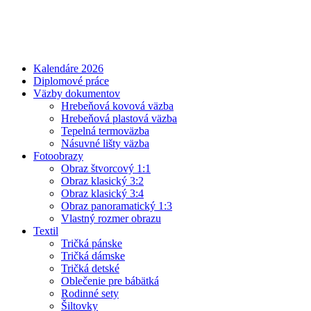
Kalendáre 2026
Diplomové práce
Väzby dokumentov
Hrebeňová kovová väzba
Hrebeňová plastová väzba
Tepelná termoväzba
Násuvné lišty väzba
Fotoobrazy
Obraz štvorcový 1:1
Obraz klasický 3:2
Obraz klasický 3:4
Obraz panoramatický 1:3
Vlastný rozmer obrazu
Textil
Tričká pánske
Tričká dámske
Tričká detské
Oblečenie pre bábätká
Rodinné sety
Šiltovky