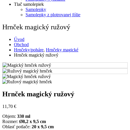
Tlač samolepiek
Samolepky
Samolepky z plotrovanej fólie
Hrnček magický ružový
Úvod
Obchod
Hrnčeky/poháre
,
Hrnčeky magické
Hrnček magický ružový
Hrnček magický ružový
11,70
€
Objem:
330 ml
Rozmer:
Ø8,2 x 9,5 cm
Oblasť potlače:
20 x 9,5 cm