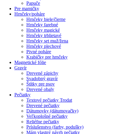
Papuče
Pre mamičky
Hrnčeky/poháre
Hrnčeky biele/čierne
Hrnčeky farebné
Hrnčeky magické
Hrnčeky trblietavé
Hrnčeky set muž/žena
Hrnčeky plechové
Pivné poháre
Krabičky pre hrnčeky
Magnetické fólie
Gravír
Drevené zápichy
Svadobný gravír
Štítky pre psov
Drevené obaly
Pečiatky
Textové pečiatky Trodat
Drevené pečiatky
Dátumovky (dátumovačky)
Veľkoplošné pečiatky
Reliéfne pečiatky
Príslušenstvo (farby, podušky)
Mám vlastný návrh pečiatky