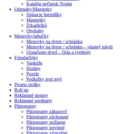
Katalóg pečiatok Trodat
Odznaky/Magnetky
Spínacie špendlíky
Magnetky
Zrkadielká
Otváraky
Menovky/tabuľky
Menovky na dvere / schránku
Menovky na dvere / schránku – vlastný návrh
Označenie dverí – čísla a symboly
Fotodarčeky
Vankúše
Hodiny
Puzzle
Podložky pod myš
Promo stolíky
Roll up
Reklamné stojany
Reklamné predmety
Piktogramy
Piktogramy zákazové
Piktogramy záchranné
Piktogramy požiarne
Piktogramy povinné
Piktogramy výstražné