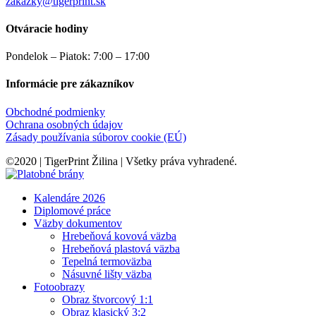
zakazky@tigerprint.sk
Otváracie hodiny
Pondelok – Piatok: 7:00 – 17:00
Informácie pre zákazníkov
Obchodné podmienky
Ochrana osobných údajov
Zásady používania súborov cookie (EÚ)
©2020 | TigerPrint Žilina | Všetky práva vyhradené.
Kalendáre 2026
Diplomové práce
Väzby dokumentov
Hrebeňová kovová väzba
Hrebeňová plastová väzba
Tepelná termoväzba
Násuvné lišty väzba
Fotoobrazy
Obraz štvorcový 1:1
Obraz klasický 3:2