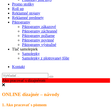
Promo stolíky
Roll up
Reklamné stojany
Reklamné predmety
Piktogramy
Piktogramy zákazové
Piktogramy záchranné
Piktogramy požiarne
Piktogramy povinné
Piktogramy výstražné
Tlač samolepiek
Samolepky
Samolepky z plotrovanej fólie
Kontakt
Ako pracovať s dizajnérom
ONLINE dizajnér – návody
1. Ako pracovať s písmom