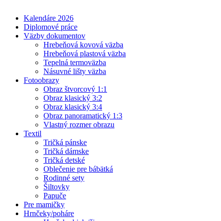
Kalendáre 2026
Diplomové práce
Väzby dokumentov
Hrebeňová kovová väzba
Hrebeňová plastová väzba
Tepelná termoväzba
Násuvné lišty väzba
Fotoobrazy
Obraz štvorcový 1:1
Obraz klasický 3:2
Obraz klasický 3:4
Obraz panoramatický 1:3
Vlastný rozmer obrazu
Textil
Tričká pánske
Tričká dámske
Tričká detské
Oblečenie pre bábätká
Rodinné sety
Šiltovky
Papuče
Pre mamičky
Hrnčeky/poháre