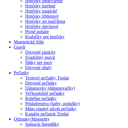
Hrnčeky biele/čierne
Hrnčeky farebné
Hrnčeky magické
Hrnčeky trblietavé
Hrnčeky set muž/žena
Hrnčeky plechové
Pivné poháre
Krabičky pre hrnčeky
Magnetické fólie
Gravír
Drevené zápichy
Svadobný gravír
Štítky pre psov
Drevené obaly
Pečiatky
Textové pečiatky Trodat
Drevené pečiatky
Dátumovky (dátumovačky)
Veľkoplošné pečiatky
Reliéfne pečiatky
Príslušenstvo (farby, podušky)
Mám vlastný návrh pečiatky
Katalóg pečiatok Trodat
Odznaky/Magnetky
Spínacie špendlíky