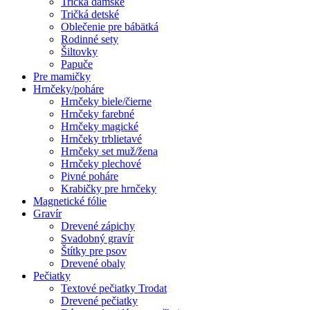
Tričká dámske
Tričká detské
Oblečenie pre bábätká
Rodinné sety
Šiltovky
Papuče
Pre mamičky
Hrnčeky/poháre
Hrnčeky biele/čierne
Hrnčeky farebné
Hrnčeky magické
Hrnčeky trblietavé
Hrnčeky set muž/žena
Hrnčeky plechové
Pivné poháre
Krabičky pre hrnčeky
Magnetické fólie
Gravír
Drevené zápichy
Svadobný gravír
Štítky pre psov
Drevené obaly
Pečiatky
Textové pečiatky Trodat
Drevené pečiatky