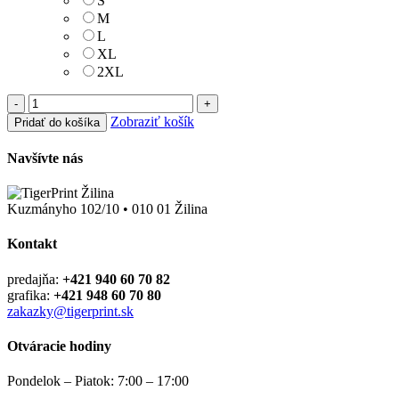
S
M
L
XL
2XL
-
+
Zobraziť košík
Pridať do košíka
Navšívte nás
Kuzmányho 102/10 • 010 01 Žilina
Kontakt
predajňa:
+421 940 60 70 82
grafika:
+421 948 60 70 80
zakazky@tigerprint.sk
Otváracie hodiny
Pondelok – Piatok: 7:00 – 17:00