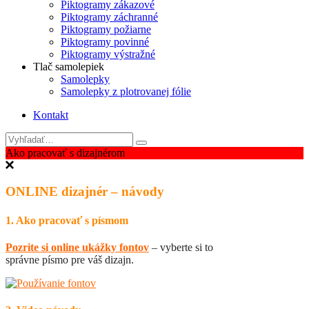
Piktogramy zákazové
Piktogramy záchranné
Piktogramy požiarne
Piktogramy povinné
Piktogramy výstražné
Tlač samolepiek
Samolepky
Samolepky z plotrovanej fólie
Kontakt
Ako pracovať s dizajnérom
ONLINE dizajnér – návody
1. Ako pracovať s písmom
Pozrite si online ukážky fontov
– vyberte si to
správne písmo pre váš dizajn.