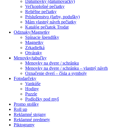
Dátumovky (dátumovačky)
Veľkoplošné pečiatky
Reliéfne pečiatky
Príslušenstvo (farby, podušky)
Mám vlastný návrh pečiatky
Katalóg pečiatok Trodat
Odznaky/Magnetky
Spínacie špendlíky
Magnetky
Zrkadielká
Otváraky
Menovky/tabuľky
Menovky na dvere / schránku
Menovky na dvere / schránku – vlastný návrh
Označenie dverí – čísla a symboly
Fotodarčeky
Vankúše
Hodiny
Puzzle
Podložky pod myš
Promo stolíky
Roll up
Reklamné stojany
Reklamné predmety
Piktogramy