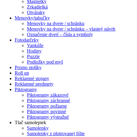
Magnetky
Zrkadielká
Otváraky
Menovky/tabuľky
Menovky na dvere / schránku
Menovky na dvere / schránku – vlastný návrh
Označenie dverí – čísla a symboly
Fotodarčeky
Vankúše
Hodiny
Puzzle
Podložky pod myš
Promo stolíky
Roll up
Reklamné stojany
Reklamné predmety
Piktogramy
Piktogramy zákazové
Piktogramy záchranné
Piktogramy požiarne
Piktogramy povinné
Piktogramy výstražné
Tlač samolepiek
Samolepky
Samolepky z plotrovanej fólie