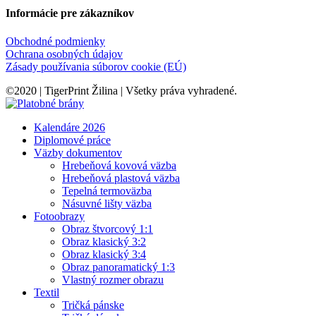
Informácie pre zákazníkov
Obchodné podmienky
Ochrana osobných údajov
Zásady používania súborov cookie (EÚ)
©2020 | TigerPrint Žilina | Všetky práva vyhradené.
Kalendáre 2026
Diplomové práce
Väzby dokumentov
Hrebeňová kovová väzba
Hrebeňová plastová väzba
Tepelná termoväzba
Násuvné lišty väzba
Fotoobrazy
Obraz štvorcový 1:1
Obraz klasický 3:2
Obraz klasický 3:4
Obraz panoramatický 1:3
Vlastný rozmer obrazu
Textil
Tričká pánske